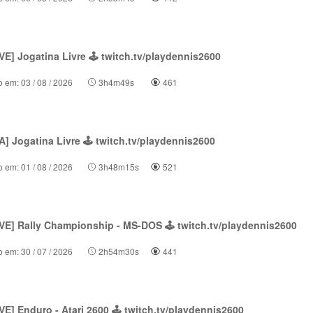
E] Jogatina Livre 🕹 twitch.tv/playdennis2600
o em: 03 / 08 / 2026
3h4m49s
461
] Jogatina Livre 🕹 twitch.tv/playdennis2600
o em: 01 / 08 / 2026
3h48m15s
521
VE] Rally Championship - MS-DOS 🕹 twitch.tv/playdennis2600
o em: 30 / 07 / 2026
2h54m30s
441
E] Enduro - Atari 2600 🕹 twitch.tv/playdennis2600