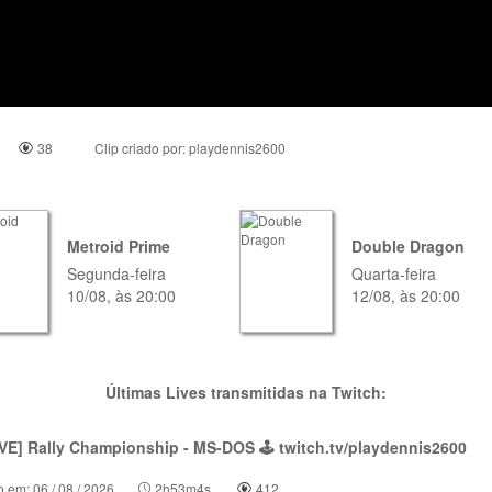
38
Clip criado por:
playdennis2600
Metroid Prime
Double Dragon
Segunda-feira
Quarta-feira
10/08, às 20:00
12/08, às 20:00
Últimas Lives transmitidas na Twitch:
VE] Rally Championship - MS-DOS 🕹 twitch.tv/playdennis2600
o em: 06 / 08 / 2026
2h53m4s
412