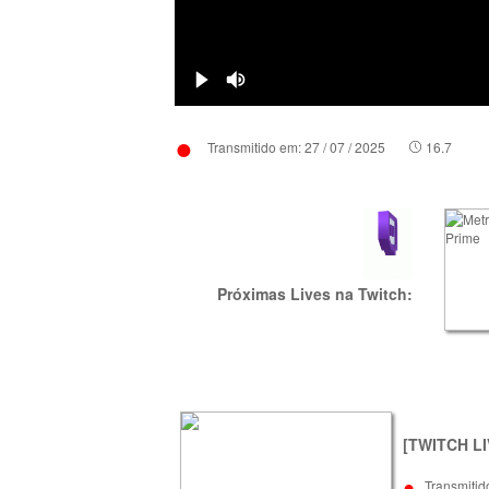
•
Transmitido em: 27 / 07 / 2025
16.7
Próximas Lives na Twitch:
[TWITCH LI
•
Transmitid