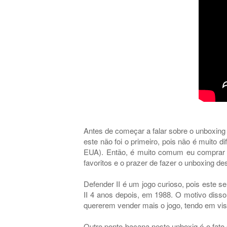
Antes de começar a falar sobre o unboxing 
este não foi o primeiro, pois não é muito d
EUA). Então, é muito comum eu comprar jo
favoritos e o prazer de fazer o unboxing d
Defender II é um jogo curioso, pois este 
II 4 anos depois, em 1988. O motivo disso
quererem vender mais o jogo, tendo em vis
Outro ponto bacana neste unboxig é o fato