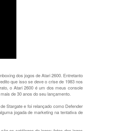
nboxing dos jogos de Atari 2600. Entretanto
credito que isso se deve o crise de 1983 nos
arato, o Atari 2600 é um dos meus console
em mais de 30 anos do seu lançamento.
 de Stargate e foi relançado como Defender
alguma jogada de marketing na tentativa de
são os catálogos de jogos: fotos dos jogos