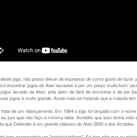
deste jogo, não posso deixar de expressar de como gosto de fazer u
ifícil encontrar jogos de Atari lacrados e por um preço muito bom (a
gos lacrado de Atari, pois além de fácil de encontrar e de ser b
esses jogos é muito grande. Ainda mais se tratando que a maioria t
se trata de um relançamento. Em 1984 o jogo foi lançado com o nome
 eu juro que não faço a mínima ideia. Acredito que isso tenha sido 
ta que Defender é um grande clássico do Atari 2600 e dos Arcades.
 do jogo acompanhar um "poster/catálogo". Se tem algo que eu gosto 