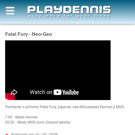
Fatal Fury - Neo-Geo
Fechando o primeiro Fatal Fury, jogando nas dificuldades Normal e MVS.
7:00 - Modo Normal
25:20 - Modo MVS (com Discord aberto)
•
Publicado em: 01 / 05 / 2026