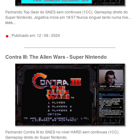
Fechando Top Gear do SNES sem continues (1CC). Gameplay direto do
Super Nintendo. Jogatina inicia em 18:57 Nunca xinguei tanto numa live...
kkkk...
•
Publicado em: 12 / 06 / 2024
Contra III: The Alien Wars - Super Nintendo
Fechando Contra III do SNES no nível HARD sem continues (1CC).
Gameplay direto do Super Nintendo.