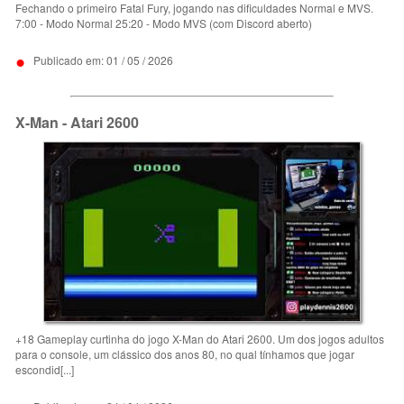
Fechando o primeiro Fatal Fury, jogando nas dificuldades Normal e MVS.
7:00 - Modo Normal 25:20 - Modo MVS (com Discord aberto)
•
Publicado em: 01 / 05 / 2026
X-Man - Atari 2600
+18 Gameplay curtinha do jogo X-Man do Atari 2600. Um dos jogos adultos
para o console, um clássico dos anos 80, no qual tínhamos que jogar
escondid[...]