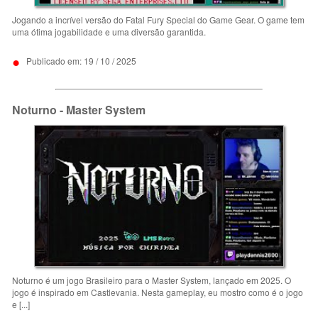
Jogando a incrível versão do Fatal Fury Special do Game Gear. O game tem
uma ótima jogabilidade e uma diversão garantida.
•
Publicado em: 19 / 10 / 2025
Noturno - Master System
Noturno é um jogo Brasileiro para o Master System, lançado em 2025. O
jogo é inspirado em Castlevania. Nesta gameplay, eu mostro como é o jogo
e [...]