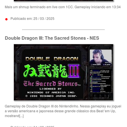
Mais um shmup terminado em live com 1CC. Gameplay iniciando em 13:34
•
Publicado em: 25 / 03 / 2025
Double Dragon III: The Sacred Stones - NES
Gameplay de Double Dragon III do Nintendinho. Nessa gameplay eu joguei
a versão americana e japonesa desse grande clássico dos Beat 'em Up,
mostrand[...]