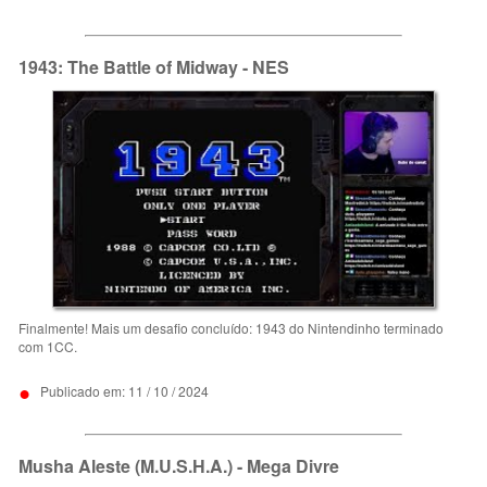
1943: The Battle of Midway - NES
Finalmente! Mais um desafio concluído: 1943 do Nintendinho terminado
com 1CC.
•
Publicado em: 11 / 10 / 2024
Musha Aleste (M.U.S.H.A.) - Mega Divre