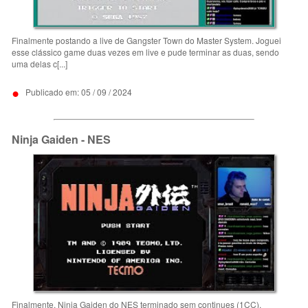
Finalmente postando a live de Gangster Town do Master System. Joguei
esse clássico game duas vezes em live e pude terminar as duas, sendo
uma delas c[...]
•
Publicado em: 05 / 09 / 2024
Ninja Gaiden - NES
Finalmente, Ninja Gaiden do NES terminado sem continues (1CC).