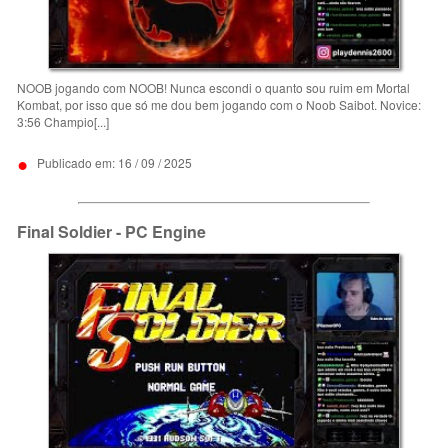
NOOB jogando com NOOB! Nunca escondi o quanto sou ruim em Mortal
Kombat, por isso que só me dou bem jogando com o Noob Saibot. Novice:
3:56 Champio[...]
•
Publicado em: 16 / 09 / 2025
Final Soldier - PC Engine