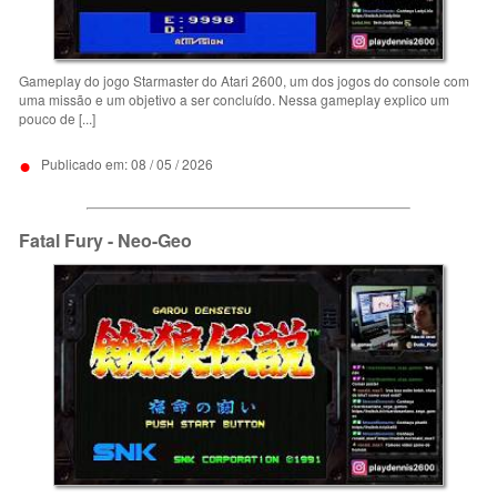
Gameplay do jogo Starmaster do Atari 2600, um dos jogos do console com
uma missão e um objetivo a ser concluído. Nessa gameplay explico um
pouco de [...]
•
Publicado em: 08 / 05 / 2026
Fatal Fury - Neo-Geo