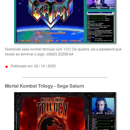
Fechando esse incrível shmups com 1CC! De quebra, vai a password que
recebi ao terminar o jogo: JG02G Z3Z38 6A
•
Publicado em: 02 / 10 / 2025
Mortal Kombat Trilogy - Sega Saturn