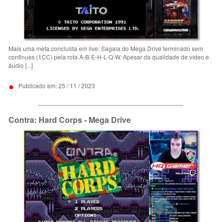
Mais uma meta concluída em live: Sagaia do Mega Drive terminado sem
continues (1CC) pela rota A-B-E-H-L-Q-W. Apesar da qualidade de vídeo e
áudio [...]
•
Publicado em: 25 / 11 / 2023
Contra: Hard Corps - Mega Drive