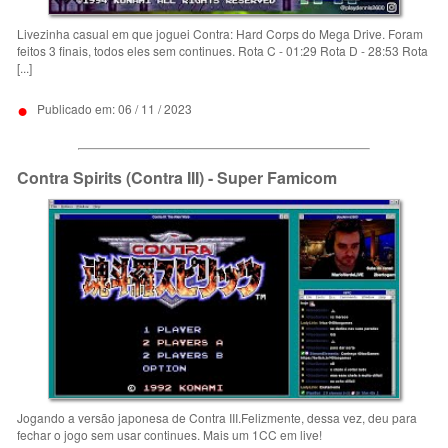
Livezinha casual em que joguei Contra: Hard Corps do Mega Drive. Foram
feitos 3 finais, todos eles sem continues. Rota C - 01:29 Rota D - 28:53 Rota
[...]
•
Publicado em: 06 / 11 / 2023
Contra Spirits (Contra III) - Super Famicom
Jogando a versão japonesa de Contra III.Felizmente, dessa vez, deu para
fechar o jogo sem usar continues. Mais um 1CC em live!